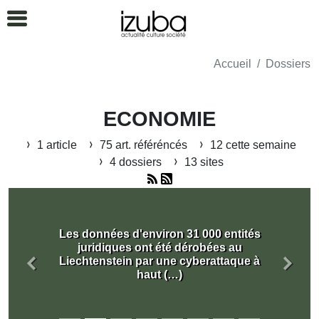
Accueil
Dossiers
ECONOMIE
1 article
75 art. référéncés
12 cette semaine
4 dossiers
13 sites
Les données d'environ 31 000 entités
juridiques ont été dérobées au
Liechtenstein par une cyberattaque à
Précédent
Suiva
haut (…)