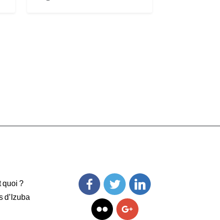
t quoi ?
s d’Izuba
Facebook
Twitter
Linkedin