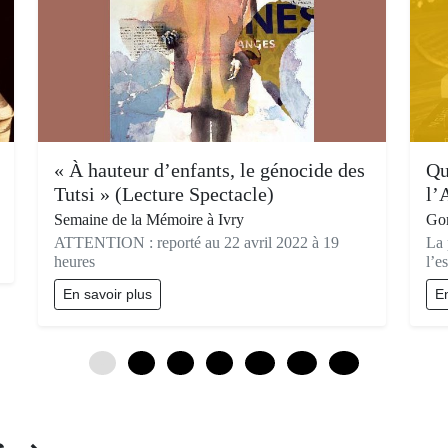
« À hauteur d’enfants, le génocide des
Qu
Tutsi » (Lecture Spectacle)
l’
Semaine de la Mémoire à Ivry
Gom
ATTENTION : reporté au 22 avril 2022 à 19
La 
heures
l’es
En savoir plus
En
0
3
6
9
12
15
18