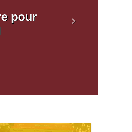
re pour
Suivant
l