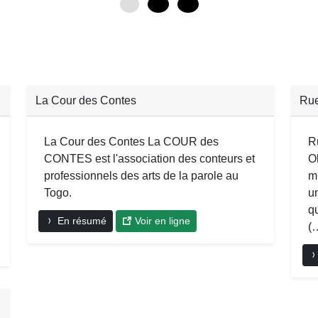
0
12
24
La Cour des Contes
Rue
La Cour des Contes La COUR des
R
CONTES est l'association des conteurs et
O
professionnels des arts de la parole au
mu
Togo.
u
q
En résumé
Voir en ligne
(