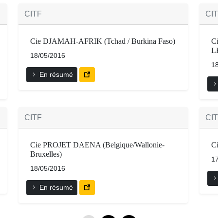
CITF
CI
Cie DJAMAH-AFRIK (Tchad / Burkina Faso)
C
L
18/05/2016
1
En résumé
CITF
CI
Cie PROJET DAENA (Belgique/Wallonie-
C
Bruxelles)
1
18/05/2016
En résumé