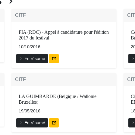
ÉS
CITF
CI
FIA (RDC) - Appel à candidature pour l'édition
Co
2017 du festival
Br
10/10/2016
2
En résumé
CITF
CI
LA GUIMBARDE (Belgique / Wallonie-
C
Bruxelles)
E
19/05/2016
1
En résumé