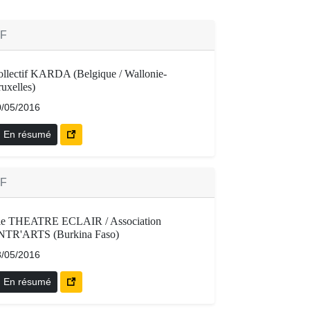
TF
llectif KARDA (Belgique / Wallonie-
uxelles)
0/05/2016
En résumé
TF
ie THEATRE ECLAIR / Association
NTR'ARTS (Burkina Faso)
8/05/2016
En résumé