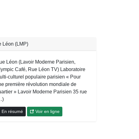
 Léon (LMP)
ue Léon (Lavoir Moderne Parisien,
lympic Café, Rue Léon TV) Laboratoire
lti-culturel populaire parisien « Pour
ne première révolution mondiale de
uartier » Lavoir Moderne Parisien 35 rue
…)
En résumé
Voir en ligne