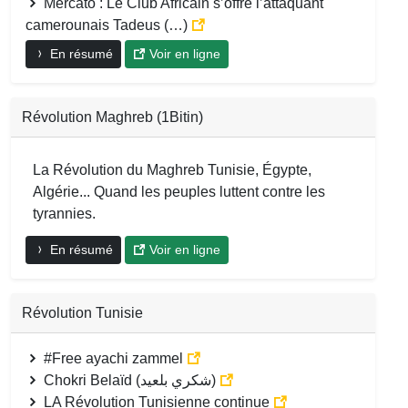
Mercato : Le Club Africain s’offre l’attaquant
camerounais Tadeus (…)
En résumé
Voir en ligne
Révolution Maghreb (1Bitin)
La Révolution du Maghreb Tunisie, Égypte,
Algérie... Quand les peuples luttent contre les
tyrannies.
En résumé
Voir en ligne
Révolution Tunisie
#Free ayachi zammel
Chokri Belaïd (شكري بلعيد)
LA Révolution Tunisienne continue