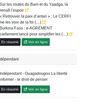
Sur les routes du Bam et du Yaadga, là
renaît l’espoir
« Retrouver la paix d’antan » : Le CERFI
me les voix de la foi (…)
Burkina Faso : e-AGRÉMENT
iciellement lancé pour simplifier les (…)
En résumé
Voir en ligne
ndépendant
'Indépendant - Ouagadougou La liberté
informer - le droit de penser
En résumé
Voir en ligne