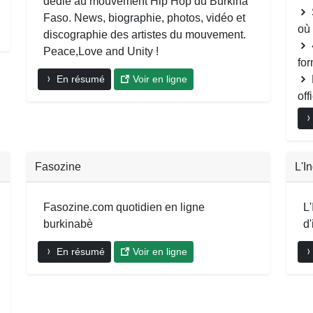
dédié au mouvement Hip Hop du Burkina
Faso. News, biographie, photos, vidéo et
où 
discographie des artistes du mouvement.
Peace,Love and Unity !
for
En résumé
Voir en ligne
off
Fasozine
L'I
Fasozine.com quotidien en ligne
L
burkinabè
d'
En résumé
Voir en ligne