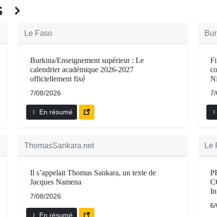
ÉS
Le Faso
Bur
Burkina/Enseignement supérieur : Le
F
calendrier académique 2026-2027
co
officiellement fixé
Ni
7/08/2026
7
En résumé
ThomasSankara.net
Le 
Il s’appelait Thomas Sankara, un texte de
P
Jacques Namena
C
In
7/08/2026
6
En résumé