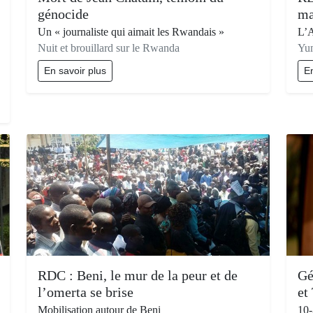
génocide
ma
Un « journaliste qui aimait les Rwandais »
L’A
Nuit et brouillard sur le Rwanda
Yum
En savoir plus
En
RDC : Beni, le mur de la peur et de
Gé
l’omerta se brise
et
Mobilisation autour de Beni
10-