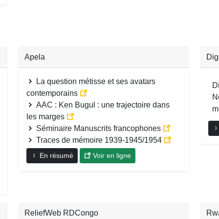
Apela
Dig
La question métisse et ses avatars
D
contemporains
N
AAC : Ken Bugul : une trajectoire dans
ma
les marges
Séminaire Manuscrits francophones
Traces de mémoire 1939-1945/1954
En résumé
Voir en ligne
ReliefWeb RDCongo
Rw