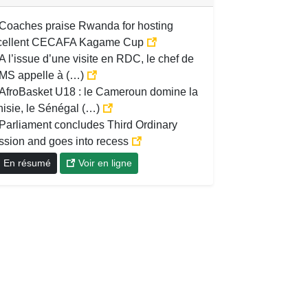
Coaches praise Rwanda for hosting
cellent CECAFA Kagame Cup
A l’issue d’une visite en RDC, le chef de
OMS appelle à (…)
AfroBasket U18 : le Cameroun domine la
nisie, le Sénégal (…)
Parliament concludes Third Ordinary
ssion and goes into recess
En résumé
Voir en ligne