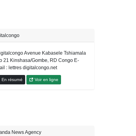
italcongo
igitalcongo Avenue Kabasele Tshiamala
o 21 Kinshasa/Gombe, RD Congo E-
il : lettres digitalcongo.net
En résumé
Voir en ligne
anda News Agency