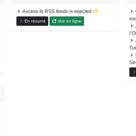
Access to RSS feeds is rejected
ex
En résumé
Voir en ligne
l’
Tu
Se