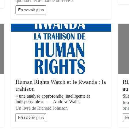
quotidien et le monde observe »
En savoir plus
Human Rights Watch et le Rwanda : la
RD
trahison
au
« une analyse approfondie, intelligente et
Sil
indispensable » — Andrew Wallis
Ins
Un livre de Richard Johnson
ori
En savoir plus
En