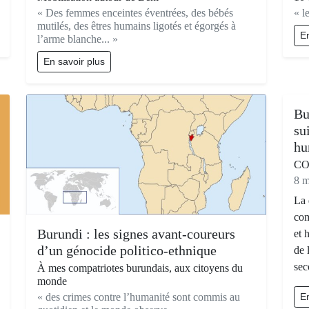
« Des femmes enceintes éventrées, des bébés
« l
mutilés, des êtres humains ligotés et égorgés à
En
l’arme blanche... »
En savoir plus
Bu
su
hu
CO
8 m
La 
com
Burundi : les signes avant-coureurs
et 
d’un génocide politico-ethnique
de 
sec
À mes compatriotes burundais, aux citoyens du
monde
« des crimes contre l’humanité sont commis au
En