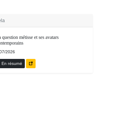
la
 question métisse et ses avatars
ontemporains
/07/2026
En résumé