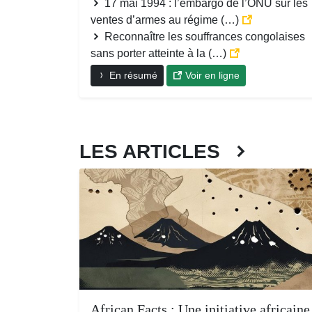
17 mai 1994 : l’embargo de l’ONU sur les
ventes d’armes au régime (…)
Reconnaître les souffrances congolaises
sans porter atteinte à la (…)
En résumé
Voir en ligne
LES ARTICLES
African Facts : Une initiative africaine