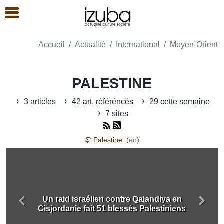
Accueil
Actualité
International
Moyen-Orient
PALESTINE
3 articles
42 art. référéncés
29 cette semaine
7 sites
Palestine (
en
)
Un raid israélien contre Qalandiya en
Précédent
Suiva
Cisjordanie fait 51 blessés Palestiniens